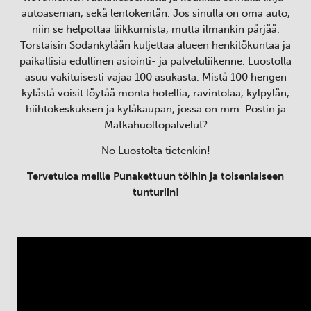
autoaseman, sekä lentokentän. Jos sinulla on oma auto,
niin se helpottaa liikkumista, mutta ilmankin pärjää.
Torstaisin Sodankylään kuljettaa alueen henkilökuntaa ja
paikallisia edullinen asiointi- ja palveluliikenne. Luostolla
asuu vakituisesti vajaa 100 asukasta. Mistä 100 hengen
kylästä voisit löytää monta hotellia, ravintolaa, kylpylän,
hiihtokeskuksen ja kyläkaupan, jossa on mm. Postin ja
Matkahuoltopalvelut?
No Luostolta tietenkin!
Tervetuloa meille Punakettuun töihin ja toisenlaiseen
tunturiin!