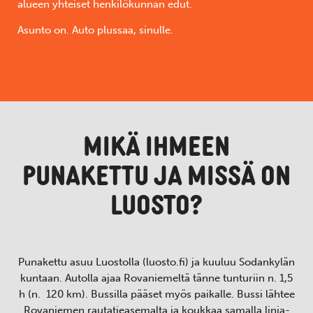
alueen yhteiset henkilökunnan edut.
Asunto on. Auto plussaa, sinulle.
MIKÄ IHMEEN
PUNAKETTU JA MISSÄ ON
LUOSTO?
Punakettu asuu Luostolla (luosto.fi) ja kuuluu Sodankylän
kuntaan. Autolla ajaa Rovaniemeltä tänne tunturiin n. 1,5
h (n. 120 km). Bussilla pääset myös paikalle. Bussi lähtee
Rovaniemen rautatieasemalta ja koukkaa samalla linja-