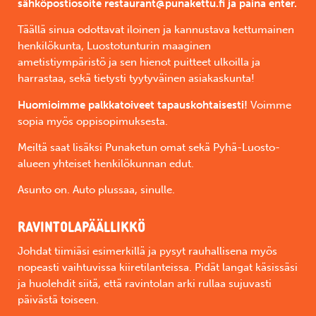
sähköpostiosoite restaurant@punakettu.fi ja paina enter.
Täällä sinua odottavat iloinen ja kannustava kettumainen
henkilökunta, Luostotunturin maaginen
ametistiympäristö ja sen hienot puitteet ulkoilla ja
harrastaa, sekä tietysti tyytyväinen asiakaskunta!
Huomioimme palkkatoiveet tapauskohtaisesti!
Voimme
sopia myös oppisopimuksesta.
Meiltä saat lisäksi Punaketun omat sekä Pyhä-Luosto-
alueen yhteiset henkilökunnan edut.
Asunto on. Auto plussaa, sinulle.
RAVINTOLAPÄÄLLIKKÖ
Johdat tiimiäsi esimerkillä ja pysyt rauhallisena myös
nopeasti vaihtuvissa kiiretilanteissa. Pidät langat käsissäsi
ja huolehdit siitä, että ravintolan arki rullaa sujuvasti
päivästä toiseen.