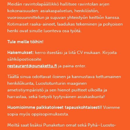
Meidän ravintolapäällikkö hallitsee ravintolan arjen
kokonaisuuden: asiakaspalvelun, henkilöstön,
vuorosuunnittelun ja sujuvan yhteistyön keittiön kanssa.
Kotimaiset raaka-aineet, laadukas tekeminen ja pohjoisen
henki ovat sinulle luonteva osa työtä.
Tule meille töihin!
Hakemukset:
kerro itsestäsi ja liitä CV mukaan. Kirjoita
sähköpostiosoite
restaurant@punakettu.fi
ja paina enter.
Täällä sinua odottavat iloinen ja kannustava kettumainen
henkilökunta, Luostotunturin maaginen
ametistiympäristö ja sen hienot puitteet ulkoilla ja
harrastaa, sekä tietysti tyytyväinen asiakaskunta!
Huomioimme palkkatoiveet tapauskohtaisesti!
Voimme
sopia myös oppisopimuksesta.
Meiltä saat lisäksi Punaketun omat sekä Pyhä–Luosto-