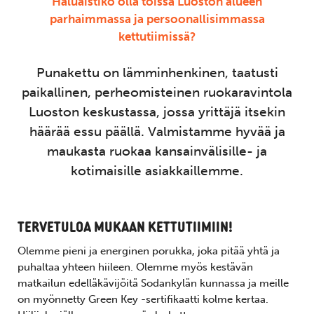
Haluaistiko olla töissä Luoston alueen
parhaimmassa ja persoonallisimmassa
kettutiimissä?
Punakettu on lämminhenkinen, taatusti
paikallinen, perheomisteinen ruokaravintola
Luoston keskustassa, jossa yrittäjä itsekin
häärää essu päällä. Valmistamme hyvää ja
maukasta ruokaa kansainvälisille- ja
kotimaisille asiakkaillemme.
TERVETULOA MUKAAN KETTUTIIMIIN!
Olemme pieni ja energinen porukka, joka pitää yhtä ja
puhaltaa yhteen hiileen. Olemme myös kestävän
matkailun edelläkävijöitä Sodankylän kunnassa ja meille
on myönnetty Green Key -sertifikaatti kolme kertaa.